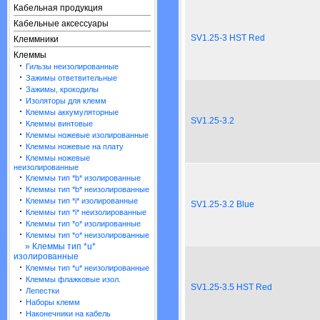
Кабельная продукция
Кабельные аксессуары
SV1.25-3 HST Red
Клеммники
Клеммы
·
Гильзы неизолированные
·
Зажимы ответвительные
·
Зажимы, крокодилы
·
Изоляторы для клемм
·
Клеммы аккумуляторные
SV1.25-3.2
·
Клеммы винтовые
·
Клеммы ножевые изолированные
·
Клеммы ножевые на плату
·
Клеммы ножевые
неизолированные
·
Клеммы тип *b* изолированные
·
Клеммы тип *b* неизолированные
·
Клеммы тип *i* изолированные
SV1.25-3.2 Blue
·
Клеммы тип *i* неизолированные
·
Клеммы тип *o* изолированные
·
Клеммы тип *o* неизолированные
» Клеммы тип *u*
изолированные
·
Клеммы тип *u* неизолированные
·
Клеммы флажковые изол.
SV1.25-3.5 HST Red
·
Лепестки
·
Наборы клемм
·
Наконечники на кабель