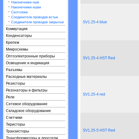
·
Наконечники ншв
·
Наконечники ншви
·
Скотчлоки
·
Соединители проводов встык
·
SV1.25-4 blue
Соединители проводов закрытые
Коммутация
Конденсаторы
Крепеж
Микросхемы
Оптоэлектронные приборы
SV1.25-4 HST Red
Освещение и индикация
Разъемы
Расходные материалы
Резисторы
Резонаторы и фильтры
SV1.25-4 red
Реле
Сетевое оборудование
Складское оборудование
Счетчики
Тиристоры
SV1.25-5 HST Red
Транзисторы
Трансформаторы и дроссели