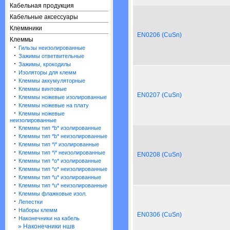
Кабельная продукция
Кабельные аксессуары
Клеммники
EN0206 (CuSn)
Клеммы
·
Гильзы неизолированные
·
Зажимы ответвительные
·
Зажимы, крокодилы
·
Изоляторы для клемм
·
Клеммы аккумуляторные
·
Клеммы винтовые
EN0207 (CuSn)
·
Клеммы ножевые изолированные
·
Клеммы ножевые на плату
·
Клеммы ножевые
неизолированные
·
Клеммы тип *b* изолированные
·
Клеммы тип *b* неизолированные
·
Клеммы тип *i* изолированные
·
Клеммы тип *i* неизолированные
EN0208 (CuSn)
·
Клеммы тип *o* изолированные
·
Клеммы тип *o* неизолированные
·
Клеммы тип *u* изолированные
·
Клеммы тип *u* неизолированные
·
Клеммы флажковые изол.
·
Лепестки
·
Наборы клемм
EN0306 (CuSn)
·
Наконечники на кабель
» Наконечники ншв