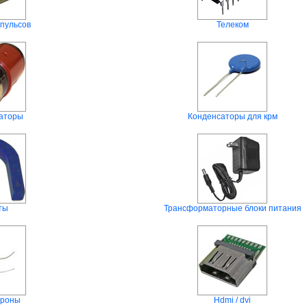
пульсов
Телеком
раторы
Конденсаторы для крм
ты
Трансформаторные блоки питания
троны
Hdmi / dvi