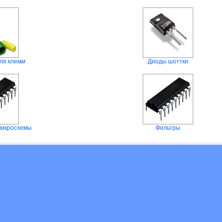
ля клемм
Диоды шоттки
микросхемы
Фильтры