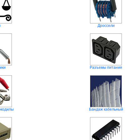
ы
Дроссели
ики
Разъемы питания
окодилы
Бандаж кабельный