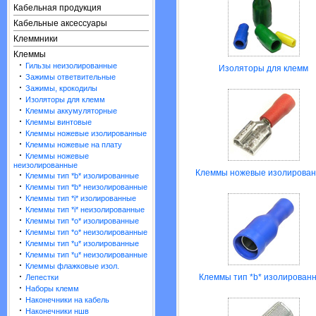
Кабельная продукция
Кабельные аксессуары
Клеммники
Клеммы
·
Гильзы неизолированные
Изоляторы для клемм
·
Зажимы ответвительные
·
Зажимы, крокодилы
·
Изоляторы для клемм
·
Клеммы аккумуляторные
·
Клеммы винтовые
·
Клеммы ножевые изолированные
·
Клеммы ножевые на плату
·
Клеммы ножевые
неизолированные
Клеммы ножевые изолирова
·
Клеммы тип *b* изолированные
·
Клеммы тип *b* неизолированные
·
Клеммы тип *i* изолированные
·
Клеммы тип *i* неизолированные
·
Клеммы тип *o* изолированные
·
Клеммы тип *o* неизолированные
·
Клеммы тип *u* изолированные
·
Клеммы тип *u* неизолированные
·
Клеммы флажковые изол.
·
Клеммы тип *b* изолирован
Лепестки
·
Наборы клемм
·
Наконечники на кабель
·
Наконечники ншв