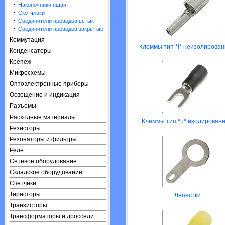
·
Наконечники ншви
·
Скотчлоки
·
Соединители проводов встык
·
Соединители проводов закрытые
Коммутация
Клеммы тип *i* неизолирова
Конденсаторы
Крепеж
Микросхемы
Оптоэлектронные приборы
Освещение и индикация
Разъемы
Расходные материалы
Клеммы тип *u* изолирован
Резисторы
Резонаторы и фильтры
Реле
Сетевое оборудование
Складское оборудование
Счетчики
Тиристоры
Лепестки
Транзисторы
Трансформаторы и дроссели