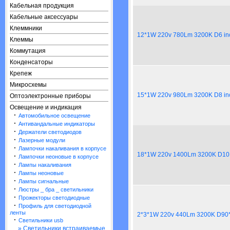
Кабельная продукция
Кабельные аксессуары
Клеммники
12*1W 220v 780Lm 3200K D6 in
Клеммы
Коммутация
Конденсаторы
Крепеж
Микросхемы
15*1W 220v 980Lm 3200K D8 in
Оптоэлектронные приборы
Освещение и индикация
·
Автомобильное освещение
·
Антивандальные индикаторы
·
Держатели светодиодов
·
Лазерные модули
·
Лампочки накаливания в корпусе
18*1W 220v 1400Lm 3200K D10 
·
Лампочки неоновые в корпусе
·
Лампы накаливания
·
Лампы неоновые
·
Лампы сигнальные
·
Люстры _ бра _ светильники
·
Прожекторы светодиодные
·
Профиль для светодиодной
ленты
2*3*1W 220v 440Lm 3200K D90
·
Светильники usb
» Светильники встраиваемые