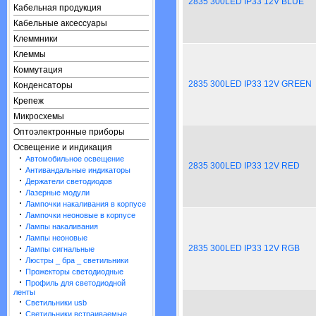
2835 300LED IP33 12V BLUE
Кабельная продукция
Кабельные аксессуары
Клеммники
Клеммы
Коммутация
2835 300LED IP33 12V GREEN
Конденсаторы
Крепеж
Микросхемы
Оптоэлектронные приборы
Освещение и индикация
·
Автомобильное освещение
2835 300LED IP33 12V RED
·
Антивандальные индикаторы
·
Держатели светодиодов
·
Лазерные модули
·
Лампочки накаливания в корпусе
·
Лампочки неоновые в корпусе
·
Лампы накаливания
·
Лампы неоновые
·
2835 300LED IP33 12V RGB
Лампы сигнальные
·
Люстры _ бра _ светильники
·
Прожекторы светодиодные
·
Профиль для светодиодной
ленты
·
Светильники usb
·
Светильники встраиваемые