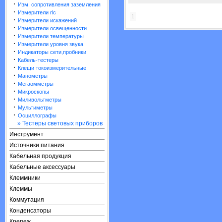
·
Изм. сопротивления заземления
·
Измерители rlc
1
·
Измерители искажений
·
Измерители освещенности
·
Измерители температуры
·
Измерители уровня звука
·
Индикаторы сети,пробники
·
Кабель-тестеры
·
Клещи токоизмерительные
·
Манометры
·
Мегаомметры
·
Микроскопы
·
Миливольтметры
·
Мультиметры
·
Осциллографы
» Тестеры световых приборов
Инструмент
Источники питания
Кабельная продукция
Кабельные аксессуары
Клеммники
Клеммы
Коммутация
Конденсаторы
Крепеж