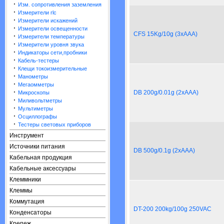
·
Изм. сопротивления заземления
·
Измерители rlc
·
Измерители искажений
·
Измерители освещенности
CFS 15Kg/10g (3xAAA)
·
Измерители температуры
·
Измерители уровня звука
·
Индикаторы сети,пробники
·
Кабель-тестеры
·
Клещи токоизмерительные
·
Манометры
·
Мегаомметры
·
DB 200g/0.01g (2xAAA)
Микроскопы
·
Миливольтметры
·
Мультиметры
·
Осциллографы
·
Тестеры световых приборов
Инструмент
Источники питания
DB 500g/0.1g (2xAAA)
Кабельная продукция
Кабельные аксессуары
Клеммники
Клеммы
Коммутация
DT-200 200kg/100g 250VAC
Конденсаторы
Крепеж