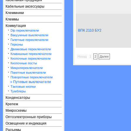
Кабельная продукция
Кабельные аксессуары
Клеммники
Клеммы
Коммутация
·
ВПК 2110 БУ2
Dip переключатели
·
Вакуумные выключатели
·
Галетные переключатели
·
Герконы
·
Движковые переключатели
·
Клавишные переключатели
Назад
1
2
Далее
·
Кнопочные переключатели
·
Кнопочные посты
·
Микропереключатели
·
Пакетные выключатели
·
Поворотные переключатели
» Путевые выключатели
·
Тактовые кнопки
·
Тумблеры
Конденсаторы
Крепеж
Микросхемы
Оптоэлектронные приборы
Освещение и индикация
Разъемы