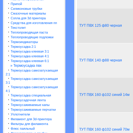
·
Припой
·
Силиконовые трубки
·
Смазочные материалы
·
Сопла для 3d принтера
·
Средства для изготовления пп
ТУТ ПВХ 125 ф80 черная
·
Текстолит
·
Теплопроводящая паста
·
Теплопроводящие подложки
·
Термоиндикаторы
·
Термоусадка 2:1
·
Термоусадка клеевая 3:1
·
Термоусадка клеевая 4:1
·
ТУТ ПВХ 140 ф88 черная
Термоусадка клеевая 6:1
» Термоусадка пвх
·
Термоусадка самозатухающая
2:1
·
Термоусадка самозатухающая
3:1
·
Термоусадка самозатухающая
4:1
·
ТУТ ПВХ 160 ф102 синий 14м
Термоусадка специальная
·
Термоусадочная лента
·
Термоусаживаемые капы
·
Термоусаживаемые перчатки
·
Уплотнители
·
Филамент для 3d-принтера
·
Фильтры для филамента
·
Флюс паяльный
ТУТ ПВХ 160 ф102 синий 70м