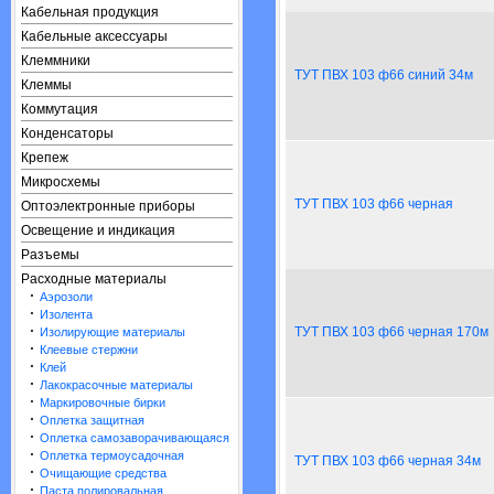
Кабельная продукция
Кабельные аксессуары
Клеммники
ТУТ ПВХ 103 ф66 синий 34м
Клеммы
Коммутация
Конденсаторы
Крепеж
Микросхемы
ТУТ ПВХ 103 ф66 черная
Оптоэлектронные приборы
Освещение и индикация
Разъемы
Расходные материалы
·
Аэрозоли
·
Изолента
·
ТУТ ПВХ 103 ф66 черная 170м
Изолирующие материалы
·
Клеевые стержни
·
Клей
·
Лакокрасочные материалы
·
Маркировочные бирки
·
Оплетка защитная
·
Оплетка самозаворачивающаяся
·
Оплетка термоусадочная
ТУТ ПВХ 103 ф66 черная 34м
·
Очищающие средства
·
Паста полировальная