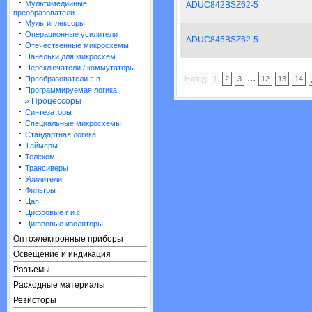
·
Мультимедийные
ADUC842BSZ62-5
преобразователи
·
Мультиплексоры
·
Операционные усилители
ADUC845BSZ62-5
·
Отечественные микросхемы
·
Панельки для микросхем
·
Переключатели / коммутаторы
...
·
Преобразователи э.в.
Назад
1
2
3
12
13
14
·
Программируемая логика
» Процессоры
·
Синтезаторы
·
Специальные микросхемы
·
Стандартная логика
·
Таймеры
·
Телеком
·
Трансиверы
·
Усилители
·
Фильтры
·
Цап
·
Цифровые r и c
·
Цифровые изоляторы
Оптоэлектронные приборы
Освещение и индикация
Разъемы
Расходные материалы
Резисторы