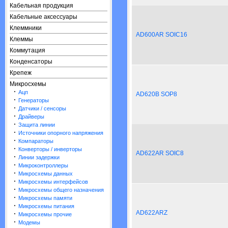
Кабельная продукция
Кабельные аксессуары
Клеммники
AD600AR SOIC16
Клеммы
Коммутация
Конденсаторы
Крепеж
Микросхемы
·
Ацп
AD620B SOP8
·
Генераторы
·
Датчики / сенсоры
·
Драйверы
·
Защита линии
·
Источники опорного напряжения
·
Компараторы
·
Конверторы / инверторы
AD622AR SOIC8
·
Линии задержки
·
Микроконтроллеры
·
Микросхемы данных
·
Микросхемы интерфейсов
·
Микросхемы общего назначения
·
Микросхемы памяти
·
Микросхемы питания
AD622ARZ
·
Микросхемы прочие
·
Модемы