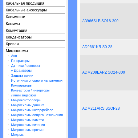
Кабельная продукция
Кабельные аксессуары
Клеммники
A3966SLB SO16-300
Клеммы
Коммутация
Конденсаторы
Крепеж
AD9661KR S0-28
Микросхемы
·
Ацп
·
Генераторы
·
Датчики / сенсоры
» Драйверы
ADM208EARZ SO24-300
·
Защита линии
·
Источники опорного напряжения
·
Компараторы
·
Конверторы / инверторы
·
Линии задержки
·
Микроконтроллеры
·
Микросхемы данных
ADM211ARS SSOP28
·
Микросхемы интерфейсов
·
Микросхемы общего назначения
·
Микросхемы памяти
·
Микросхемы питания
·
Микросхемы прочие
·
Модемы