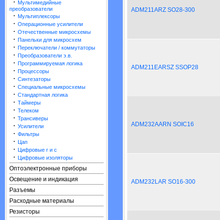
·
Мультимедийные
преобразователи
ADM211ARZ SO28-300
·
Мультиплексоры
·
Операционные усилители
·
Отечественные микросхемы
·
Панельки для микросхем
·
Переключатели / коммутаторы
·
Преобразователи э.в.
·
Программируемая логика
ADM211EARSZ SSOP28
·
Процессоры
·
Синтезаторы
·
Специальные микросхемы
·
Стандартная логика
·
Таймеры
·
Телеком
·
Трансиверы
ADM232AARN SOIC16
·
Усилители
·
Фильтры
·
Цап
·
Цифровые r и c
·
Цифровые изоляторы
Оптоэлектронные приборы
Освещение и индикация
ADM232LAR SO16-300
Разъемы
Расходные материалы
Резисторы