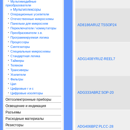
·
Мультимедийные
преобразователи
» Мультиплексоры
·
Операционные усилители
·
Отечественные микросхемы
·
Панельки для микросхем
AD8186ARUZ TSSOP24
·
Переключатели / коммутаторы
·
Преобразователи э.в.
·
Программируемая логика
·
Процессоры
·
Синтезаторы
·
Специальные микросхемы
·
Стандартная логика
ADG1408YRUZ-REEL7
·
Таймеры
·
Телеком
·
Трансиверы
·
Усилители
·
Фильтры
·
Цап
·
Цифровые r и c
·
ADG333ABRZ SOP-20
Цифровые изоляторы
Оптоэлектронные приборы
Освещение и индикация
Разъемы
Расходные материалы
Резисторы
ADG406BPZ PLCC-28