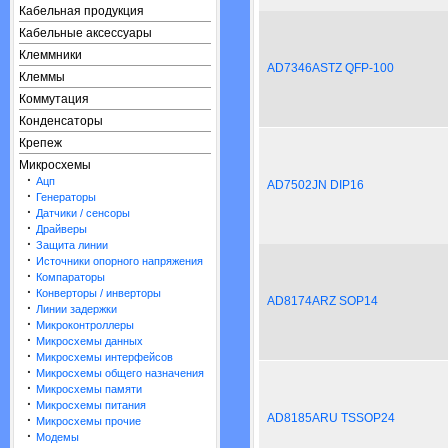
Кабельная продукция
Кабельные аксессуары
Клеммники
AD7346ASTZ QFP-100
Клеммы
Коммутация
Конденсаторы
Крепеж
Микросхемы
·
Ацп
AD7502JN DIP16
·
Генераторы
·
Датчики / сенсоры
·
Драйверы
·
Защита линии
·
Источники опорного напряжения
·
Компараторы
·
Конверторы / инверторы
AD8174ARZ SOP14
·
Линии задержки
·
Микроконтроллеры
·
Микросхемы данных
·
Микросхемы интерфейсов
·
Микросхемы общего назначения
·
Микросхемы памяти
·
Микросхемы питания
AD8185ARU TSSOP24
·
Микросхемы прочие
·
Модемы