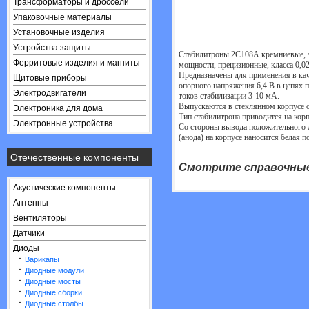
Трансформаторы и дроссели
Упаковочные материалы
Установочные изделия
Устройства защиты
Стабилитроны 2С108А кремниевые, э
Ферритовые изделия и магниты
мощности, прецизионные, класса 0,02.
Предназначены для применения в кач
Щитовые приборы
опорного напряжения 6,4 В в цепях п
Электродвигатели
токов стабилизации 3-10 мА.

Выпускаются в стеклянном корпусе с
Электроника для дома
Тип стабилитрона приводится на корпу
Электронные устройства
Со стороны вывода положительного д
(анода) на корпусе наносится белая по
Отечественные компоненты
Смотрите справочны
Акустические компоненты
Антенны
Вентиляторы
Датчики
Диоды
·
Варикапы
·
Диодные модули
·
Диодные мосты
·
Диодные сборки
·
Диодные столбы