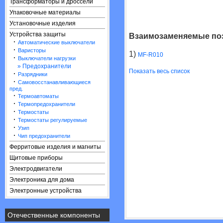
Трансформаторы и дроссели
Упаковочные материалы
Установочные изделия
Устройства защиты
Взаимозаменяемые поз
·
Автоматические выключатели
·
Варисторы
1)
MF-R010
·
Выключатели нагрузки
» Предохранители
Показать весь список
·
Разрядники
·
Самовосстанавливающиеся
пред.
·
Термоавтоматы
·
Термопредохранители
·
Термостаты
·
Термостаты регулируемые
·
Узип
·
Чип предохранители
Ферритовые изделия и магниты
Щитовые приборы
Электродвигатели
Электроника для дома
Электронные устройства
Отечественные компоненты