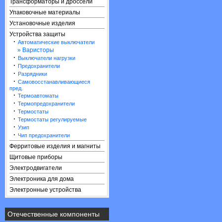
Трансформаторы и дроссели
Упаковочные материалы
Установочные изделия
Устройства защиты
·
Автоматические выключатели
» Варисторы
·
Выключатели нагрузки
·
Предохранители
·
Разрядники
·
Самовосстанавливающиеся
пред.
·
Термоавтоматы
·
Термопредохранители
·
Термостаты
·
Термостаты регулируемые
·
Узип
·
Чип предохранители
Ферритовые изделия и магниты
Щитовые приборы
Электродвигатели
Электроника для дома
Электронные устройства
Отечественные компоненты