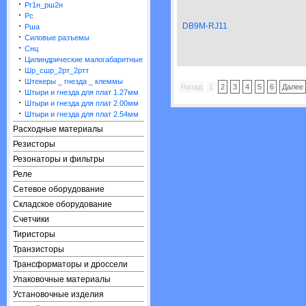
·
Рг1н_рш2н
·
Рс
·
DB9M-RJ11
Рша
·
Силовые разъемы
·
Снц
·
Цилиндрические малогабаритные
·
Шр_сшр_2рт_2ртт
·
Штекеры _ гнезда _ клеммы
Назад
1
2
3
4
5
6
Далее
·
Штыри и гнезда для плат 1.27мм
·
Штыри и гнезда для плат 2.00мм
·
Штыри и гнезда для плат 2.54мм
Расходные материалы
Резисторы
Резонаторы и фильтры
Реле
Сетевое оборудование
Складское оборудование
Счетчики
Тиристоры
Транзисторы
Трансформаторы и дроссели
Упаковочные материалы
Установочные изделия