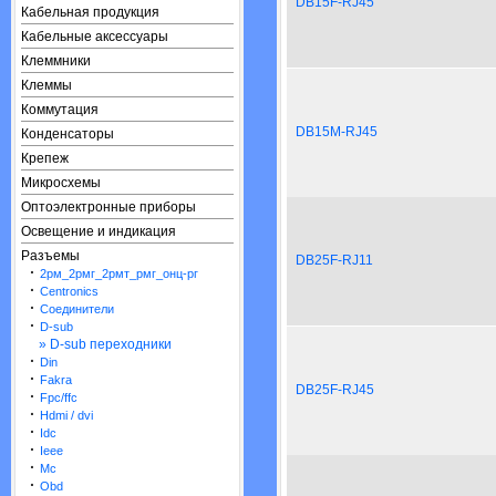
DB15F-RJ45
Кабельная продукция
Кабельные аксессуары
Клеммники
Клеммы
Коммутация
DB15M-RJ45
Конденсаторы
Крепеж
Микросхемы
Оптоэлектронные приборы
Освещение и индикация
Разъемы
DB25F-RJ11
·
2рм_2рмг_2рмт_рмг_онц-рг
·
Centronics
·
Cоединители
·
D-sub
» D-sub переходники
·
Din
·
Fakra
DB25F-RJ45
·
Fpc/ffc
·
Hdmi / dvi
·
Idc
·
Ieee
·
Mc
·
Obd