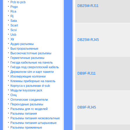
·
Pcb to pcb
DB25M-RJ11
·
Pogo
·
Rca
·
Rj
·
Sata
·
Scart
·
Scsi
·
Usb
·
Xlr
DB25M-RJ45
·
Аудио разъемы
·
Быстроразъемные
·
Высокочастотные разъемы
·
Герметичные разъемы
·
Гнезда кабельные на панель
·
Гнёзда под сверхплоский кабель
·
Держатели sim и карт памяти
DB9F-RJ11
·
Изолирующие колпачки
·
Клеммы приборные на панель
·
Корпуса к разъемам d-sub
·
Модули keystone jack
·
Онц
·
Оптические соединители
·
Переходные разъемы
DB9F-RJ45
·
Разъемы для rc моделей
·
Разъемы питания
·
Разъемы питания низковольтные
·
Разъемы питания штырьковые
·
Разъемы прижимные