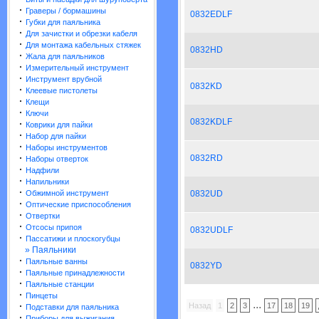
·
Граверы / бормашины
0832EDLF
·
Губки для паяльника
·
Для зачистки и обрезки кабеля
·
Для монтажа кабельных стяжек
0832HD
·
Жала для паяльников
·
Измерительный инструмент
·
Инструмент врубной
0832KD
·
Клеевые пистолеты
·
Клещи
·
Ключи
0832KDLF
·
Коврики для пайки
·
Набор для пайки
·
Наборы инструментов
·
0832RD
Наборы отверток
·
Надфили
·
Напильники
·
Обжимной инструмент
0832UD
·
Оптические приспособления
·
Отвертки
·
Отсосы припоя
0832UDLF
·
Пассатижи и плоскогубцы
» Паяльники
·
Паяльные ванны
0832YD
·
Паяльные принадлежности
·
Паяльные станции
·
Пинцеты
...
·
Назад
1
2
3
17
18
19
Подставки для паяльника
·
Приборы для выжигания