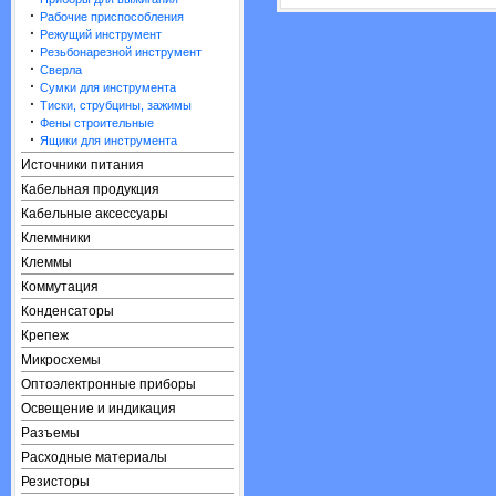
·
Рабочие приспособления
·
Режущий инструмент
·
Резьбонарезной инструмент
·
Сверла
·
Сумки для инструмента
·
Тиски, струбцины, зажимы
·
Фены строительные
·
Ящики для инструмента
Источники питания
Кабельная продукция
Кабельные аксессуары
Клеммники
Клеммы
Коммутация
Конденсаторы
Крепеж
Микросхемы
Оптоэлектронные приборы
Освещение и индикация
Разъемы
Расходные материалы
Резисторы