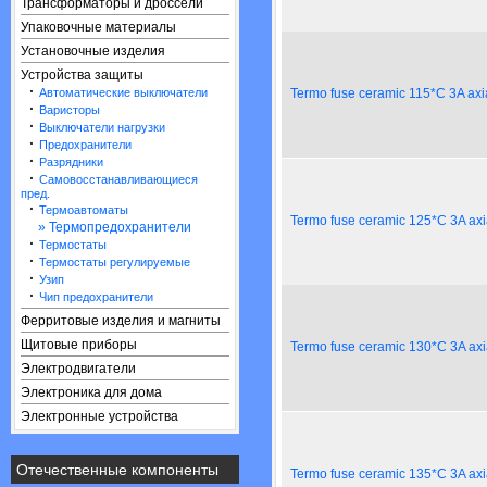
Трансформаторы и дроссели
Упаковочные материалы
Установочные изделия
Устройства защиты
·
Автоматические выключатели
Termo fuse ceramic 115*C 3A axi
·
Варисторы
·
Выключатели нагрузки
·
Предохранители
·
Разрядники
·
Самовосстанавливающиеся
пред.
·
Термоавтоматы
Termo fuse ceramic 125*C 3A axi
» Термопредохранители
·
Термостаты
·
Термостаты регулируемые
·
Узип
·
Чип предохранители
Ферритовые изделия и магниты
Щитовые приборы
Termo fuse ceramic 130*C 3A axi
Электродвигатели
Электроника для дома
Электронные устройства
Отечественные компоненты
Termo fuse ceramic 135*C 3A axi