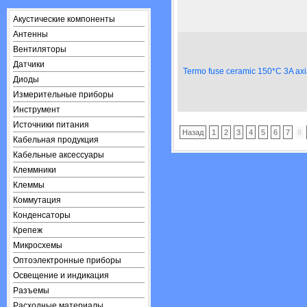
Акустические компоненты
Антенны
Вентиляторы
Датчики
Termo fuse ceramic 150*C 3A axi
Диоды
Измерительные приборы
Инструмент
Источники питания
Назад
1
2
3
4
5
6
7
8
Кабельная продукция
Кабельные аксессуары
Клеммники
Клеммы
Коммутация
Конденсаторы
Крепеж
Микросхемы
Оптоэлектронные приборы
Освещение и индикация
Разъемы
Расходные материалы