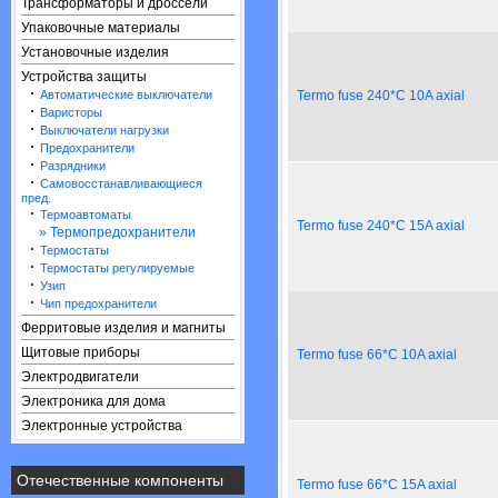
Трансформаторы и дроссели
Упаковочные материалы
Установочные изделия
Устройства защиты
·
Автоматические выключатели
Termo fuse 240*C 10A axial
·
Варисторы
·
Выключатели нагрузки
·
Предохранители
·
Разрядники
·
Самовосстанавливающиеся
пред.
·
Термоавтоматы
Termo fuse 240*C 15A axial
» Термопредохранители
·
Термостаты
·
Термостаты регулируемые
·
Узип
·
Чип предохранители
Ферритовые изделия и магниты
Щитовые приборы
Termo fuse 66*C 10A axial
Электродвигатели
Электроника для дома
Электронные устройства
Отечественные компоненты
Termo fuse 66*C 15A axial