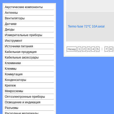
Акустические компоненты
Антенны
Вентиляторы
Датчики
Termo fuse 72*C 10A axial
Диоды
Измерительные приборы
Инструмент
Источники питания
Назад
1
2
3
4
5
6
7
8
Кабельная продукция
Кабельные аксессуары
Клеммники
Клеммы
Коммутация
Конденсаторы
Крепеж
Микросхемы
Оптоэлектронные приборы
Освещение и индикация
Разъемы
Расходные материалы