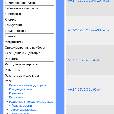
AH2-Y 12VDC 1мин-10часов
Кабельная продукция
Кабельные аксессуары
Клеммники
Клеммы
Коммутация
AH2-Y 12VDC 1мин-30часов
Конденсаторы
Крепеж
Микросхемы
Оптоэлектронные приборы
Освещение и индикация
Разъемы
AH2-Y 12VDC 1с-30мин
Расходные материалы
Резисторы
Резонаторы и фильтры
Реле
·
Интерфейсные модули реле
·
Колодки для реле
AH2-Y 12VDC 1с-60мин
·
Контакторы
·
Пускатели
·
Радиаторы к твердотельным реле
» Реле времени
·
Твердотельные реле
·
Тепловые реле