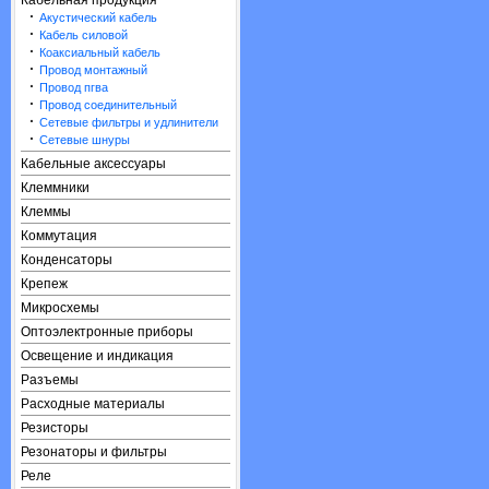
Кабельная продукция
·
Акустический кабель
·
Кабель силовой
·
Коаксиальный кабель
·
Провод монтажный
·
Провод пгва
·
Провод соединительный
·
Сетевые фильтры и удлинители
·
Сетевые шнуры
Кабельные аксессуары
Клеммники
Клеммы
Коммутация
Конденсаторы
Крепеж
Микросхемы
Оптоэлектронные приборы
Освещение и индикация
Разъемы
Расходные материалы
Резисторы
Резонаторы и фильтры
Реле