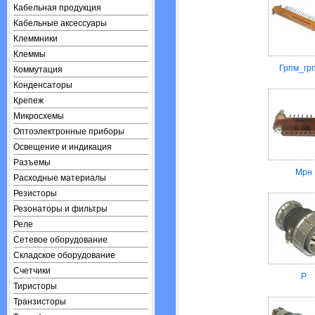
Кабельная продукция
Кабельные аксессуары
Клеммники
Клеммы
Грпм_гр
Коммутация
Конденсаторы
Крепеж
Микросхемы
Оптоэлектронные приборы
Освещение и индикация
Разъемы
Мрн
Расходные материалы
Резисторы
Резонаторы и фильтры
Реле
Сетевое оборудование
Складское оборудование
Счетчики
Р
Тиристоры
Транзисторы