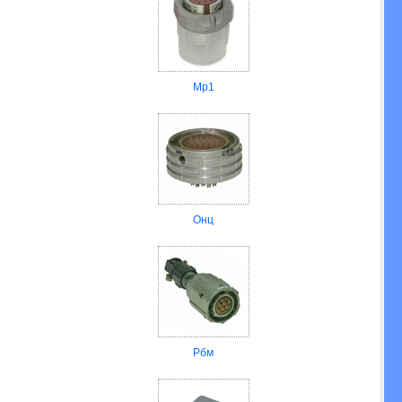
Мр1
Онц
Рбм