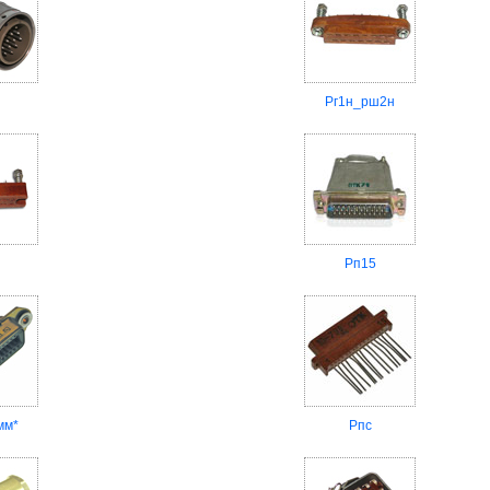
Рг1н_рш2н
Рп15
мм*
Рпс