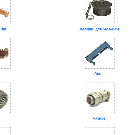
пмш
Заглушки для разъемов
Онп...
Разное