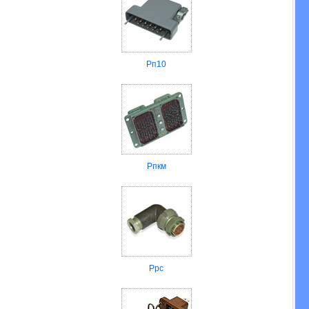
Рп10
Рпкм
Ррс