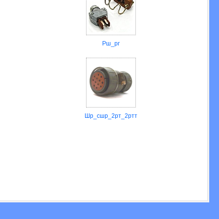
Рш_рг
Шр_сшр_2рт_2ртт