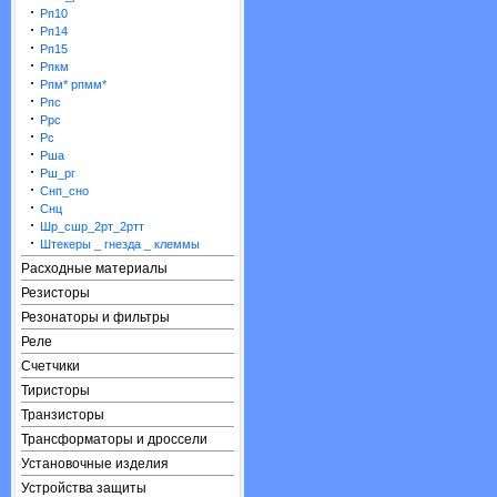
·
Рп10
·
Рп14
·
Рп15
·
Рпкм
·
Рпм* рпмм*
·
Рпс
·
Ррс
·
Рс
·
Рша
·
Рш_рг
·
Снп_сно
·
Снц
·
Шр_сшр_2рт_2ртт
·
Штекеры _ гнезда _ клеммы
Расходные материалы
Резисторы
Резонаторы и фильтры
Реле
Счетчики
Тиристоры
Транзисторы
Трансформаторы и дроссели
Установочные изделия
Устройства защиты