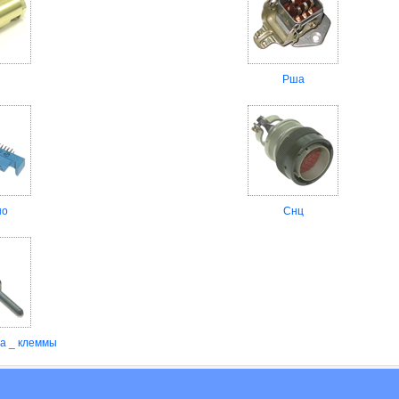
Рша
но
Снц
а _ клеммы