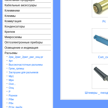
Кабельная продукция
Кабельные аксессуары
Клеммники
Клеммы
Коммутация
Рс
Конденсаторы
Крепеж
Микросхемы
Оптоэлектронные приборы
Освещение и индикация
Разъемы
·
2рм_2рмг_2рмт_рмг_онц-рг
Снп_с
·
4рт
·
Высокочастотные разъемы
·
Грпм_грпмш
·
Заглушки для разъемов
·
Мр1
·
Мрн
·
Онп...
·
Онц
·
Р
Штекеры _ гнезд
·
Разное
·
Рбм
·
Рбн
·
Рг1н_рш2н