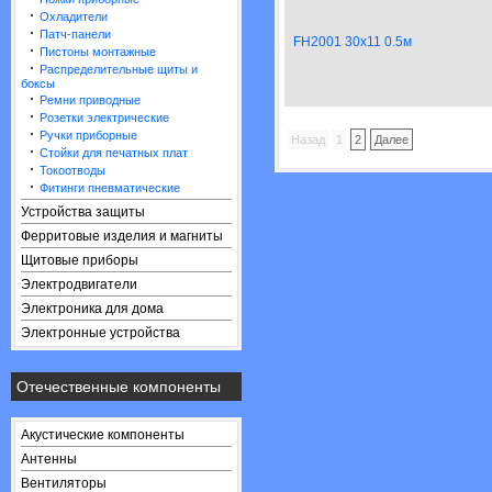
·
Охладители
·
Патч-панели
FH2001 30x11 0.5м
·
Пистоны монтажные
·
Распределительные щиты и
боксы
·
Ремни приводные
·
Розетки электрические
·
Ручки приборные
Назад
1
2
Далее
·
Стойки для печатных плат
·
Токоотводы
·
Фитинги пневматические
Устройства защиты
Ферритовые изделия и магниты
Щитовые приборы
Электродвигатели
Электроника для дома
Электронные устройства
Отечественные компоненты
Акустические компоненты
Антенны
Вентиляторы