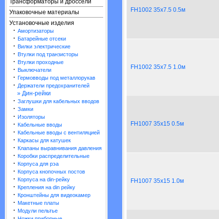
Трансформаторы и дроссели
FH1002 35x7.5 0.5м
Упаковочные материалы
Установочные изделия
·
Амортизаторы
·
Батарейные отсеки
·
Вилки электрические
·
Втулки под транзисторы
·
Втулки проходные
FH1002 35x7.5 1.0м
·
Выключатели
·
Гермовводы под металлорукав
·
Держатели предохранителей
» Дин-рейки
·
Заглушки для кабельных вводов
·
Замки
·
Изоляторы
·
FH1007 35x15 0.5м
Кабельные вводы
·
Кабельные вводы с вентиляцией
·
Каркасы для катушек
·
Клапаны выравнивания давления
·
Коробки распределительные
·
Корпуса для рэа
·
Корпуса кнопочных постов
·
Корпуса на din-рейку
FH1007 35x15 1.0м
·
Крепления на din рейку
·
Кронштейны для видеокамер
·
Макетные платы
·
Модули пельтье
·
Ножки приборные