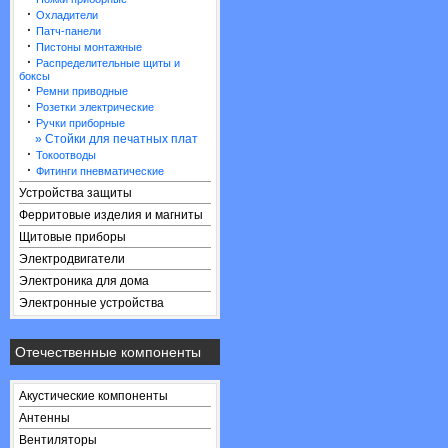
·
Охладители
·
Патч-панели
·
Пистоны монтажные
·
Распределительные щиты и
боксы
·
Ремни приводные
·
Розетки электрические
·
Ручки приборные
» Стойки для печатных плат
·
Токоотводы
·
Фитинги пневматические
Устройства защиты
Ферритовые изделия и магниты
Щитовые приборы
Электродвигатели
Электроника для дома
Электронные устройства
Отечественные компоненты
Акустические компоненты
Антенны
Вентиляторы