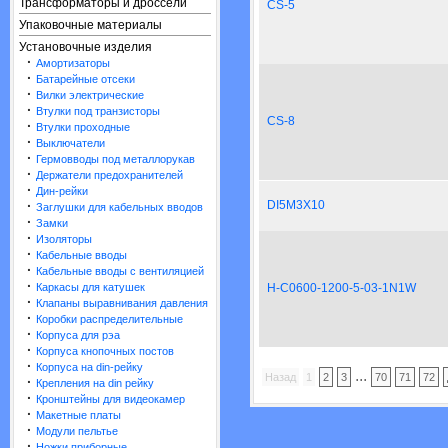
Трансформаторы и дроссели
CS-5
Упаковочные материалы
Установочные изделия
·
Амортизаторы
·
Батарейные отсеки
·
Вилки электрические
·
Втулки под транзисторы
CS-8
·
Втулки проходные
·
Выключатели
·
Гермовводы под металлорукав
·
Держатели предохранителей
·
Дин-рейки
·
DI5M3X10
Заглушки для кабельных вводов
·
Замки
·
Изоляторы
·
Кабельные вводы
·
Кабельные вводы с вентиляцией
·
Каркасы для катушек
H-C0600-1200-5-03-1N1W
·
Клапаны выравнивания давления
·
Коробки распределительные
·
Корпуса для рэа
·
Корпуса кнопочных постов
·
Корпуса на din-рейку
...
Назад
1
2
3
70
71
72
·
Крепления на din рейку
·
Кронштейны для видеокамер
·
Макетные платы
·
Модули пельтье
·
Ножки приборные