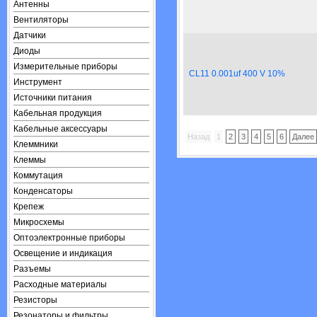
Антенны
Вентиляторы
Датчики
Диоды
Измерительные приборы
CL11 0.001uf 400 V 10%
Инструмент
Источники питания
Кабельная продукция
Кабельные аксессуары
Назад
1
2
3
4
5
6
Далее
Клеммники
Клеммы
Коммутация
Конденсаторы
Крепеж
Микросхемы
Оптоэлектронные приборы
Освещение и индикация
Разъемы
Расходные материалы
Резисторы
Резонаторы и фильтры