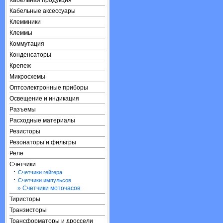
Кабельная продукция
Кабельные аксессуары
Клеммники
Клеммы
Коммутация
Конденсаторы
Крепеж
Микросхемы
Оптоэлектронные приборы
Освещение и индикация
Разъемы
Расходные материалы
Резисторы
Резонаторы и фильтры
Реле
Счетчики
·
Счетчики гейгера
·
Счетчики импульсов
» Счетчики моточасов
Тиристоры
Транзисторы
Трансформаторы и дроссели