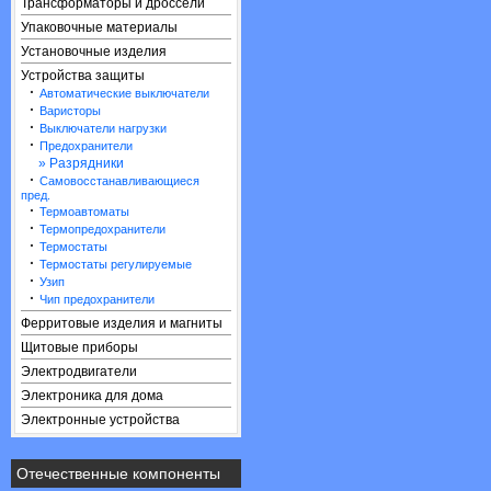
Трансформаторы и дроссели
Упаковочные материалы
Установочные изделия
Устройства защиты
·
Автоматические выключатели
·
Варисторы
·
Выключатели нагрузки
·
Предохранители
» Разрядники
·
Самовосстанавливающиеся
пред.
·
Термоавтоматы
·
Термопредохранители
·
Термостаты
·
Термостаты регулируемые
·
Узип
·
Чип предохранители
Ферритовые изделия и магниты
Щитовые приборы
Электродвигатели
Электроника для дома
Электронные устройства
Отечественные компоненты