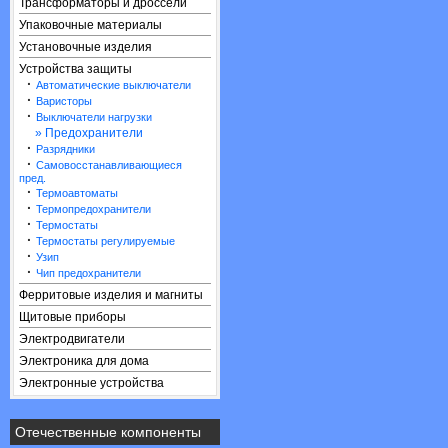
Трансформаторы и дроссели
Упаковочные материалы
Установочные изделия
Устройства защиты
·
Автоматические выключатели
·
Варисторы
·
Выключатели нагрузки
» Предохранители
·
Разрядники
·
Самовосстанавливающиеся
пред.
·
Термоавтоматы
·
Термопредохранители
·
Термостаты
·
Термостаты регулируемые
·
Узип
·
Чип предохранители
Ферритовые изделия и магниты
Щитовые приборы
Электродвигатели
Электроника для дома
Электронные устройства
Отечественные компоненты