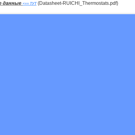
е данные
(Datasheet-RUICHI_Thermostats.pdf)
<== ТУТ