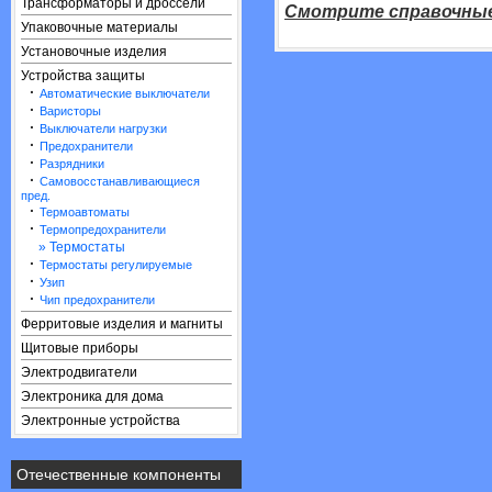
Трансформаторы и дроссели
Смотрите справочны
Упаковочные материалы
Установочные изделия
Устройства защиты
·
Автоматические выключатели
·
Варисторы
·
Выключатели нагрузки
·
Предохранители
·
Разрядники
·
Самовосстанавливающиеся
пред.
·
Термоавтоматы
·
Термопредохранители
» Термостаты
·
Термостаты регулируемые
·
Узип
·
Чип предохранители
Ферритовые изделия и магниты
Щитовые приборы
Электродвигатели
Электроника для дома
Электронные устройства
Отечественные компоненты