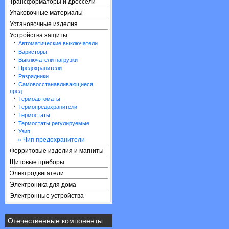
Трансформаторы и дроссели
Упаковочные материалы
Установочные изделия
Устройства защиты
·
Автоматические выключатели
·
Варисторы
·
Выключатели нагрузки
·
Предохранители
·
Разрядники
·
Самовосстанавливающиеся
пред.
·
Термоавтоматы
·
Термопредохранители
·
Термостаты
·
Термостаты регулируемые
·
Узип
» Чип предохранители
Ферритовые изделия и магниты
Щитовые приборы
Электродвигатели
Электроника для дома
Электронные устройства
Отечественные компоненты