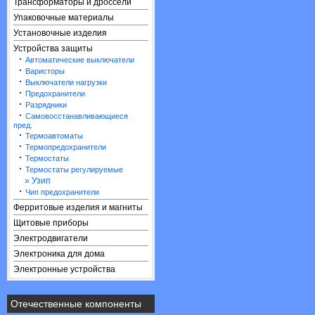
Трансформаторы и дроссели
Упаковочные материалы
Установочные изделия
Устройства защиты
·
Автоматические выключатели
·
Варисторы
·
Выключатели нагрузки
·
Предохранители
·
Разрядники
·
Самовосстанавливающиеся
пред.
·
Термоавтоматы
·
Термопредохранители
·
Термостаты
·
Термостаты регулируемые
» Узип
·
Чип предохранители
Ферритовые изделия и магниты
Щитовые приборы
Электродвигатели
Электроника для дома
Электронные устройства
Отечественные компоненты