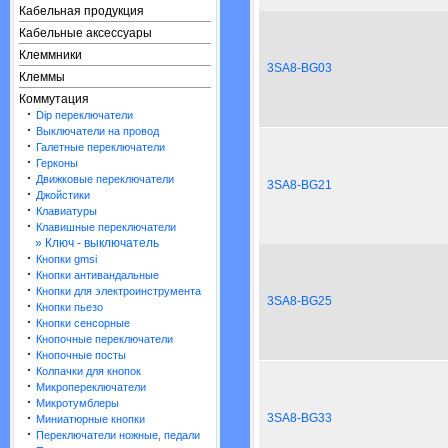
Кабельная продукция
Кабельные аксессуары
Клеммники
3SA8-BG03
Клеммы
Коммутация
·
Dip переключатели
·
Выключатели на провод
·
Галетные переключатели
·
Герконы
·
Движковые переключатели
3SA8-BG21
·
Джойстики
·
Клавиатуры
·
Клавишные переключатели
» Ключ - выключатель
·
Кнопки gmsi
·
Кнопки антивандальные
·
Кнопки для электроинструмента
3SA8-BG25
·
Кнопки пьезо
·
Кнопки сенсорные
·
Кнопочные переключатели
·
Кнопочные посты
·
Колпачки для кнопок
·
Микропереключатели
·
Микротумблеры
·
3SA8-BG33
Миниатюрные кнопки
·
Переключатели ножные, педали