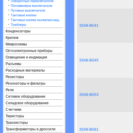
·
Поворотные переключатели
·
Поплавковые выключатели
·
Путевые выключатели
·
Тактовые кнопки
·
Тактовые кнопки пылевлагозащ.
·
Тумблеры
3SA8-BG41
Конденсаторы
Крепеж
Микросхемы
Оптоэлектронные приборы
Освещение и индикация
3SA8-BG45
Разъемы
Расходные материалы
Резисторы
Резонаторы и фильтры
Реле
3SA8-BG53
Сетевое оборудование
Складское оборудование
Счетчики
Тиристоры
Транзисторы
Трансформаторы и дроссели
3SA8-BG61