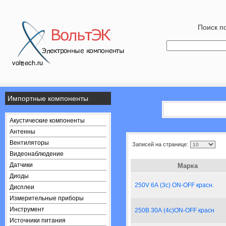
Поиск по
Импортные компоненты
Акустические компоненты
Антенны
Вентиляторы
Записей на странице:
Видеонаблюдение
Датчики
Марка
Диоды
250V 6А (3с) ON-OFF красн.
Дисплеи
Измерительные приборы
Инструмент
250В 30А (4с)ON-OFF красн
Источники питания