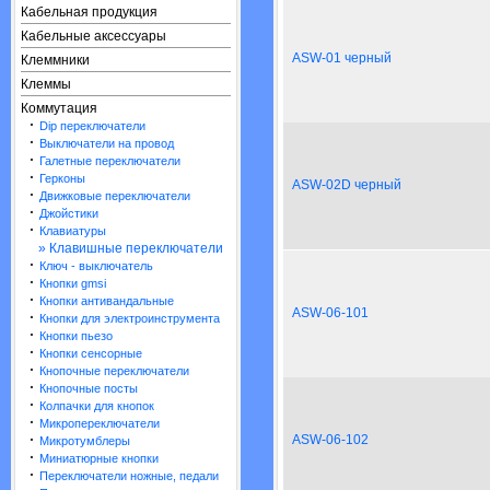
Кабельная продукция
Кабельные аксессуары
ASW-01 черный
Клеммники
Клеммы
Коммутация
·
Dip переключатели
·
Выключатели на провод
·
Галетные переключатели
·
Герконы
ASW-02D черный
·
Движковые переключатели
·
Джойстики
·
Клавиатуры
» Клавишные переключатели
·
Ключ - выключатель
·
Кнопки gmsi
·
Кнопки антивандальные
ASW-06-101
·
Кнопки для электроинструмента
·
Кнопки пьезо
·
Кнопки сенсорные
·
Кнопочные переключатели
·
Кнопочные посты
·
Колпачки для кнопок
·
Микропереключатели
·
ASW-06-102
Микротумблеры
·
Миниатюрные кнопки
·
Переключатели ножные, педали