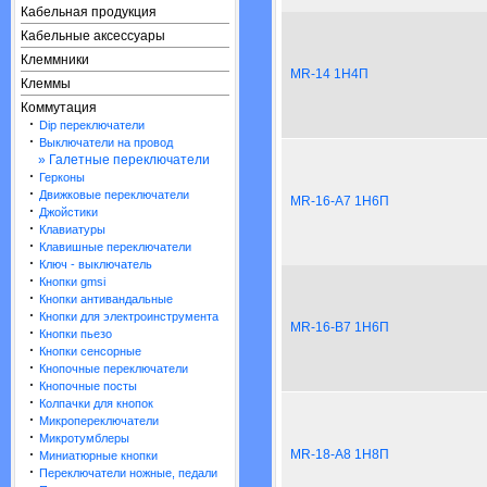
Кабельная продукция
Кабельные аксессуары
Клеммники
MR-14 1Н4П
Клеммы
Коммутация
·
Dip переключатели
·
Выключатели на провод
» Галетные переключатели
·
Герконы
·
Движковые переключатели
MR-16-A7 1Н6П
·
Джойстики
·
Клавиатуры
·
Клавишные переключатели
·
Ключ - выключатель
·
Кнопки gmsi
·
Кнопки антивандальные
·
Кнопки для электроинструмента
MR-16-B7 1Н6П
·
Кнопки пьезо
·
Кнопки сенсорные
·
Кнопочные переключатели
·
Кнопочные посты
·
Колпачки для кнопок
·
Микропереключатели
·
Микротумблеры
·
MR-18-A8 1Н8П
Миниатюрные кнопки
·
Переключатели ножные, педали