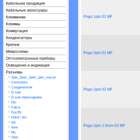
Кабельная продукция
Кабельные аксессуары
Pogo 1pin 01 MF
Клеммники
Клеммы
Коммутация
Конденсаторы
Крепеж
Микросхемы
Pogo 2pin 01 MF
Оптоэлектронные приборы
Освещение и индикация
Разъемы
·
2рм_2рмг_2рмт_рмг_онц-рг
·
Centronics
·
Cоединители
Pogo 2pin 02 MF
·
D-sub
·
D-sub переходники
·
Din
·
Fakra
·
Fpc/ffc
·
Hdmi / dvi
·
Idc
Pogo 2pin 2.5mm 03 MF
·
Ieee
·
Mc
·
Obd