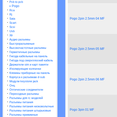
·
Pcb to pcb
» Pogo
·
Rca
·
Rj
·
Pogo 2pin 2.5mm 04 MF
Sata
·
Scart
·
Scsi
·
Usb
·
Xlr
·
Аудио разъемы
·
Быстроразъемные
·
Высокочастотные разъемы
Pogo 2pin 2.5mm 05 MF
·
Герметичные разъемы
·
Гнезда кабельные на панель
·
Гнёзда под сверхплоский кабель
·
Держатели sim и карт памяти
·
Изолирующие колпачки
·
Клеммы приборные на панель
·
Корпуса к разъемам d-sub
Pogo 2pin 2.5mm 06 MF
·
Модули keystone jack
·
Онц
·
Оптические соединители
·
Переходные разъемы
·
Разъемы для rc моделей
·
Разъемы питания
·
Разъемы питания низковольтные
Pogo 3pin 01 MF
·
Разъемы питания штырьковые
·
Разъемы прижимные