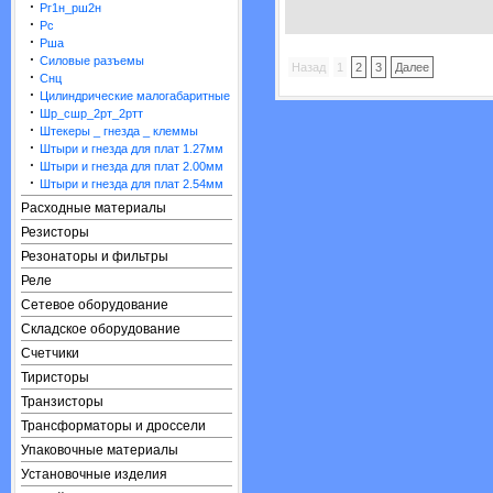
·
Рг1н_рш2н
·
Рс
·
Рша
·
Силовые разъемы
Назад
1
2
3
Далее
·
Снц
·
Цилиндрические малогабаритные
·
Шр_сшр_2рт_2ртт
·
Штекеры _ гнезда _ клеммы
·
Штыри и гнезда для плат 1.27мм
·
Штыри и гнезда для плат 2.00мм
·
Штыри и гнезда для плат 2.54мм
Расходные материалы
Резисторы
Резонаторы и фильтры
Реле
Сетевое оборудование
Складское оборудование
Счетчики
Тиристоры
Транзисторы
Трансформаторы и дроссели
Упаковочные материалы
Установочные изделия