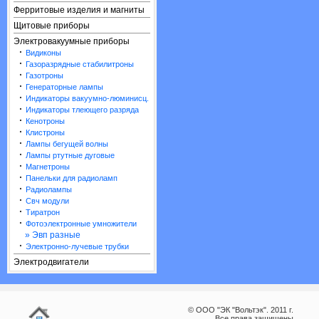
Ферритовые изделия и магниты
Щитовые приборы
Электровакуумные приборы
·
Видиконы
·
Газоразрядные стабилитроны
·
Газотроны
·
Генераторные лампы
·
Индикаторы вакуумно-люминисц.
·
Индикаторы тлеющего разряда
·
Кенотроны
·
Клистроны
·
Лампы бегущей волны
·
Лампы ртутные дуговые
·
Магнетроны
·
Панельки для радиоламп
·
Радиолампы
·
Свч модули
·
Тиратрон
·
Фотоэлектронные умножители
» Эвп разные
·
Электронно-лучевые трубки
Электродвигатели
© ООО "ЭК "Вольтэк". 2011 г.
Все права защищены