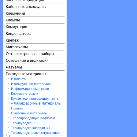
Кабельная продукция
Кабельные аксессуары
Клеммники
Клеммы
Коммутация
Конденсаторы
Крепеж
Микросхемы
Оптоэлектронные приборы
Освещение и индикация
Разъемы
Расходные материалы
·
Изолента
·
Изолирующие материалы
·
Информационные знаки
·
Клеевые стержни
·
Контактная проводящая паста
» Лакокрасочные материалы
·
Припой
·
Смазочные материалы
·
Теплопроводящие подложки
·
Термоусадка 2:1
·
Термоусадка клеевая 3:1
·
Термоусадка самозатухающая
2:1