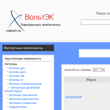
Поиск по
Импортные компоненты
Акустические компоненты
Антенны
·
Антенны gps
Записей на странице:
·
Антенны gsm
·
Антенны wifi
·
Марка
Антенны тв
·
Антенны телескопические
» Антенные делители
(сплиттеры)
·
Антенные ответвители
RSSAT204F
·
Антенные разветвители
·
Антенные сумматоры
·
Радиоантенны