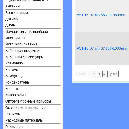
Акустические компоненты
Антенны
Вентиляторы
AST-16 D7mm S6 200-860mm
Датчики
Диоды
Измерительные приборы
Инструмент
Источники питания
AST-16 D7mm S7 200-1000mm
Кабельная продукция
Кабельные аксессуары
Клеммники
Клеммы
Назад
1
2
3
4
Далее
Коммутация
Конденсаторы
Крепеж
Микросхемы
Оптоэлектронные приборы
Освещение и индикация
Разъемы
Расходные материалы
Резисторы