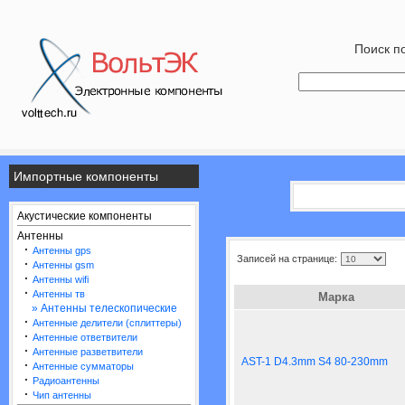
Поиск по
Импортные компоненты
Акустические компоненты
Антенны
·
Антенны gps
Записей на странице:
·
Антенны gsm
·
Антенны wifi
·
Антенны тв
Марка
» Антенны телескопические
·
Антенные делители (сплиттеры)
·
Антенные ответвители
·
Антенные разветвители
AST-1 D4.3mm S4 80-230mm
·
Антенные сумматоры
·
Радиоантенны
·
Чип антенны