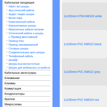
Кабельная продукция
·
Hdmi / dvi шнуры
·
Акустический кабель
·
Аудио / видео шнуры
1x100mm HTW AWG26 white
·
Витая пара
·
Коаксиальный кабель
·
Компьютерные шнуры
·
Межплатные кабели питания
·
Оптический кабель и шнуры
» Провод монтажный
·
Провод пгва
·
1x100mm PVC AWG22 black
Провод эмалированный
·
Сетевые шнуры
·
Соединительные авто шнуры
·
Телефонный кабель
·
Шлейф
·
Шнуры высокочастотные
·
Шнуры для мобильных устройств
1x100mm PVC AWG22 grey
Кабельные аксессуары
Клеммники
Клеммы
Коммутация
Конденсаторы
Крепеж
1x100mm PVC AWG24 red
Микросхемы