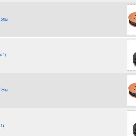
) 50м
4:1)
) 25м
:1)