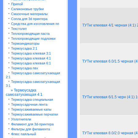
·
Припой
·
Силиконовые трубки
·
Смазочные материалы
·
Сопла для 3d принтера
·
Средства для изготовления пп
ТУТнг клеевая 4/1 черная (4:1)
·
Текстолит
·
Теплопроводящая паста
·
Теплопроводящие подложки
·
Термоиндикаторы
·
Термоусадка 2:1
·
Термоусадка клеевая 3:1
·
Термоусадка клеевая 4:1
ТУТнг клеевая 6.0/1.5 черная (4
·
Термоусадка клеевая 6:1
·
Термоусадка пвх
·
Термоусадка самозатухающая
2:1
·
Термоусадка самозатухающая
3:1
» Термоусадка
самозатухающая 4:1
ТУТнг клеевая 6/1.5 черн (4:1) 
·
Термоусадка специальная
·
Термоусадочная лента
·
Термоусаживаемые капы
·
Термоусаживаемые перчатки
·
Уплотнители
·
Филамент для 3d-принтера
·
Фильтры для филамента
ТУТнг клеевая 8.0/2.0 черная (4
·
Флюс паяльный