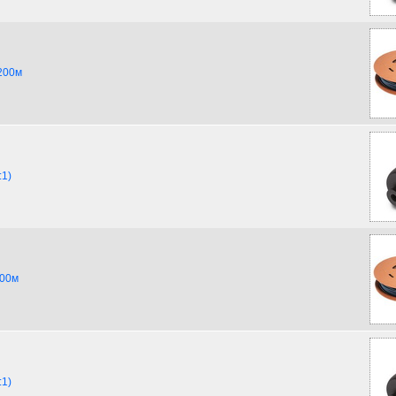
 200м
:1)
100м
:1)