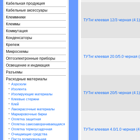
Кабельная продукция
Кабельные аксессуары
Клеммники
ТУТнг клеевая 12/3 черная (4:1
Клеммы
Коммутация
Конденсаторы
Крепеж
Микросхемы
ТУТнг клеевая 20.0/5.0 черная (
Оптоэлектронные приборы
Освещение и индикация
Разъемы
Расходные материалы
·
Аэрозоли
·
Изолента
ТУТнг клеевая 20/5 черная (4:1
·
Изолирующие материалы
·
Клеевые стержни
·
Клей
·
Лакокрасочные материалы
·
Маркировочные бирки
·
Оплетка защитная
·
Оплетка самозаворачивающаяся
·
Оплетка термоусадочная
ТУТнг клеевая 4.0/1.0 черная (4
·
Очищающие средства
·
Паста полировальная