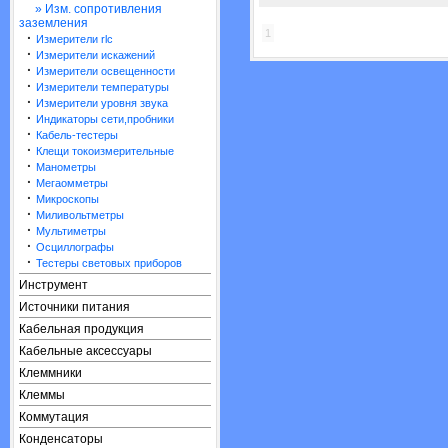
» Изм. сопротивления
заземления
1
·
Измерители rlc
·
Измерители искажений
·
Измерители освещенности
·
Измерители температуры
·
Измерители уровня звука
·
Индикаторы сети,пробники
·
Кабель-тестеры
·
Клещи токоизмерительные
·
Манометры
·
Мегаомметры
·
Микроскопы
·
Миливольтметры
·
Мультиметры
·
Осциллографы
·
Тестеры световых приборов
Инструмент
Источники питания
Кабельная продукция
Кабельные аксессуары
Клеммники
Клеммы
Коммутация
Конденсаторы