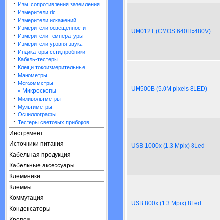
·
Изм. сопротивления заземления
·
Измерители rlc
·
Измерители искажений
·
Измерители освещенности
UM012T (CMOS 640Hx480V)
·
Измерители температуры
·
Измерители уровня звука
·
Индикаторы сети,пробники
·
Кабель-тестеры
·
Клещи токоизмерительные
·
Манометры
·
Мегаомметры
UM500B (5.0M pixels 8LED)
» Микроскопы
·
Миливольтметры
·
Мультиметры
·
Осциллографы
·
Тестеры световых приборов
Инструмент
Источники питания
USB 1000x (1.3 Mpix) 8Led
Кабельная продукция
Кабельные аксессуары
Клеммники
Клеммы
Коммутация
USB 800x (1.3 Mpix) 8Led
Конденсаторы
Крепеж