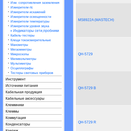
·
Изм. сопротивления заземления
·
Измерители rlc
·
Измерители искажений
·
Измерители освещенности
MS8922A (MASTECH)
·
Измерители температуры
·
Измерители уровня звука
» Индикаторы сети,пробники
·
Кабель-тестеры
·
Клещи токоизмерительные
·
Манометры
·
Мегаомметры
·
QH-5729
Микроскопы
·
Миливольтметры
·
Мультиметры
·
Осциллографы
·
Тестеры световых приборов
Инструмент
Источники питания
QH-5729 B
Кабельная продукция
Кабельные аксессуары
Клеммники
Клеммы
Коммутация
QH-5729 R
Конденсаторы
Крепеж