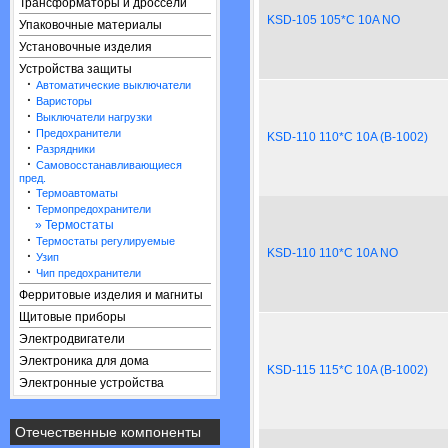
Трансформаторы и дроссели
KSD-105 105*C 10A NO
Упаковочные материалы
Установочные изделия
Устройства защиты
·
Автоматические выключатели
·
Варисторы
·
Выключатели нагрузки
·
Предохранители
KSD-110 110*C 10A (B-1002)
·
Разрядники
·
Самовосстанавливающиеся
пред.
·
Термоавтоматы
·
Термопредохранители
» Термостаты
·
Термостаты регулируемые
KSD-110 110*C 10A NO
·
Узип
·
Чип предохранители
Ферритовые изделия и магниты
Щитовые приборы
Электродвигатели
Электроника для дома
KSD-115 115*C 10A (B-1002)
Электронные устройства
Отечественные компоненты