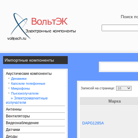
Поиск по
Импортные компоненты
Акустические компоненты
·
Динамики
·
Капсюли телефонные
·
Записей на странице:
Микрофоны
·
Пьезоизлучатели
» Электромагнитные
Марка
излучатели
Антенны
Вентиляторы
Видеонаблюдение
DAPG1285A
Датчики
Диоды